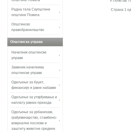
Општине Пожега
« Почетак
П
Радна тела Скупштине
Страна 1 од
општине Пожега
Општинско
правобранилаштво
Општинска управа
Начелник општинске
управе
Заменик начелника
општинске управе
Одељење за буџет,
финансије и јавне набавке
Одељење за утврђивање и
наплату јавних прихода
Одељење за урбанизам,
грађевинарство, стамбено-
комуналне послове и
заштиту животне средине