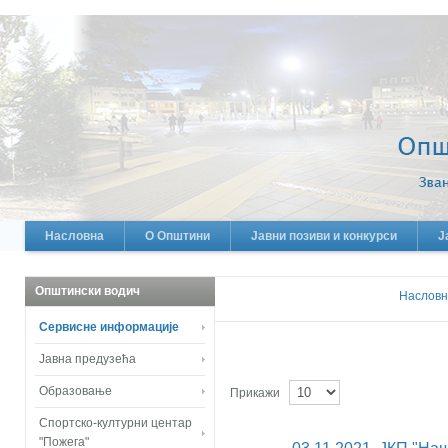
Насловна
О Општини
Јавни позиви и конкурси
Ј
Општински водич
Наслов
Сервисне информације
Јавна предузећа
Образовање
Прикажи
Спортско-културни центар
"Пожега"