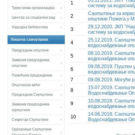
03.11.2021. ЈКП "На
1
систему за водосна
Туристичка организација
Саопштење за корис
2
Центар за социјални рад
општине Пожега у М
29.12.2020. ЈКП "На
Народна библиотека
3
систему за водосна
Локална самоуправа
25.12.2019. Саопште
4
водоснабдевање оп
Председник општине
08.10.2019. Саопште
5
водоснабдевање оп
Заменик председника
општине
09.08.2019. Пуштен 
6
водоснабдевање оп
Помоћник председника
7
09.08.2019. Могуће 
Општинско веће
15.07.2019. Саопште
8
Водоснабдевање Оп
Председник Скупштине
10.08.2018. Саопште
9
Заменик председника
водоснабдевање оп
скупштине
14.06.2018. Саопште
10
Водоснабдевање Оп
Секретар Скупштине
Одборници Скупштине