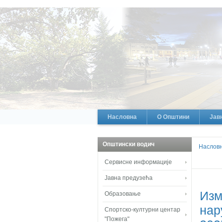
Насловна
О Општини
Јав
Општински водич
Наслов
Сервисне информације
Јавна предузећа
Изм
Образовање
нар
Спортско-културни центар
"Пожега"