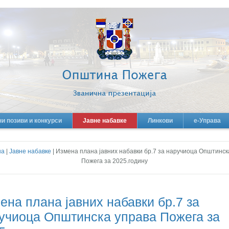
ни позиви и конкурси
Јавне набавке
Линкови
е-Управа
на
|
Јавне набавке
| Измена плана јавних набавки бр.7 за наручиоца Општинск
Пожега за 2025.годину
ена плана јавних набавки бр.7 за
учиоца Општинска управа Пожега за