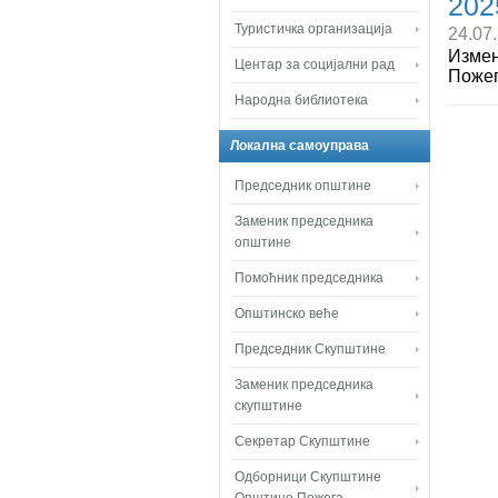
202
Туристичка организација
24.07
Измен
Центар за социјални рад
Пожег
Народна библиотека
Локална самоуправа
Председник општине
Заменик председника
општине
Помоћник председника
Општинско веће
Председник Скупштине
Заменик председника
скупштине
Секретар Скупштине
Одборници Скупштине