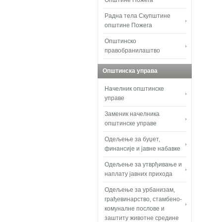
Општине Пожега
Радна тела Скупштине
општине Пожега
Општинско
правобранилаштво
Општинска управа
Начелник општинске
управе
Заменик начелника
општинске управе
Одељење за буџет,
финансије и јавне набавке
Одељење за утврђивање и
наплату јавних прихода
Одељење за урбанизам,
грађевинарство, стамбено-
комуналне послове и
заштиту животне средине