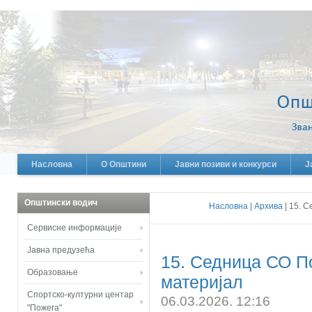
Насловна
О Општини
Јавни позиви и конкурси
Ј
Општински водич
Насловна
|
Архива
| 15. 
Сервисне информације
Јавна предузећа
15. Седница СО По
Образовање
материјал
Спортско-културни центар
06.03.2026. 12:16
"Пожега"