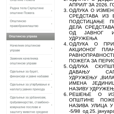
Општине Пожега
АПРИЛ“ ЗА 2026. 
Радна тела Скупштине
ОДЛУКА О ИЗМЕН
општине Пожега
СРЕДСТАВА ИЗ 
ПОДСТИЦАЊЕ П
Општинско
правобранилаштво
ДЕЛА СРЕДСТАВ
ОД ЈАВНОГ И
Општинска управа
УДРУЖЕЊА
ОДЛУКА О ПРИ
Начелник општинске
АКЦИОНОГ ПЛА
управе
РАВНОПРАВНОС
Заменик начелника
ПОЖЕГА ЗА ПЕРИО
општинске управе
ОДЛУКА СКУП
ДАВАЊУ САГ
Одељење за буџет,
финансије и јавне набавке
УДРУЖЕЊУ „ВИЛ
ИМЕНА ЈЕДИНИ
Одељење за утврђивање и
НАЗИВУ УДРУЖЕ
наплату јавних прихода
РЕШЕЊЕ О ИЗ
Одељење за урбанизам,
ОПШТИНЕ ПОЖ
грађевинарство, стамбено-
НАЗИВА УЛИЦА У
комуналне послове и
-5/98 од 25. јануар
заштиту животне средине