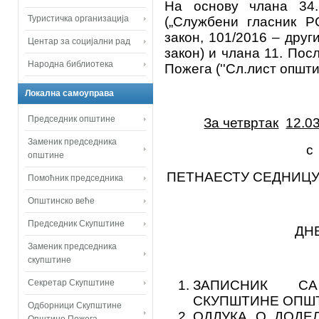
На основу члана 34.
Туристичка организација
(„Службени гласник Р
закон, 101/2016 – друг
Центар за социјални рад
закон) и члана 11. По
Народна библиотека
Пожега (''Сл.лист општи
Локална самоуправа
Председник општине
За четвртак
12.03
Заменик председника
с а 
општине
ПЕТНАЕСТУ СЕДНИЦ
Помоћник председника
Општинско веће
Председник Скупштине
ДН
Заменик председника
скупштине
Секретар Скупштине
ЗАПИСНИК СА
СКУПШТИНЕ ОПШ
Одборници Скупштине
ОДЛУКА О ДОДЕ