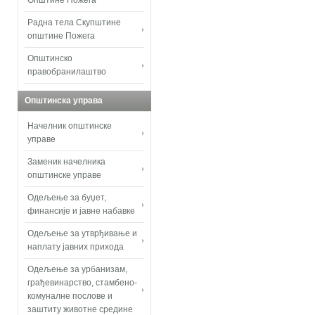
Општине Пожега
Радна тела Скупштине
општине Пожега
Општинско
правобранилаштво
Општинска управа
Начелник општинске
управе
Заменик начелника
општинске управе
Одељење за буџет,
финансије и јавне набавке
Одељење за утврђивање и
наплату јавних прихода
Одељење за урбанизам,
грађевинарство, стамбено-
комуналне послове и
заштиту животне средине