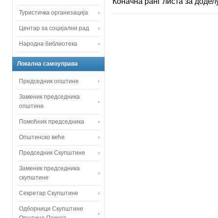
Коначна ранг листа за додел
Туристичка организација
Центар за социјални рад
Народна библиотека
Локална самоуправа
Председник општине
Заменик председника
општине
Помоћник председника
Општинско веће
Председник Скупштине
Заменик председника
скупштине
Секретар Скупштине
Одборници Скупштине