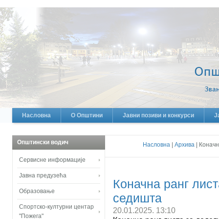
Насловна
О Општини
Јавни позиви и конкурси
Ј
Општински водич
Насловна
|
Архива
| Коначн
Сервисне информације
Јавна предузећа
Коначна ранг лист
Образовање
седишта
Спортско-културни центар
20.01.2025. 13:10
"Пожега"